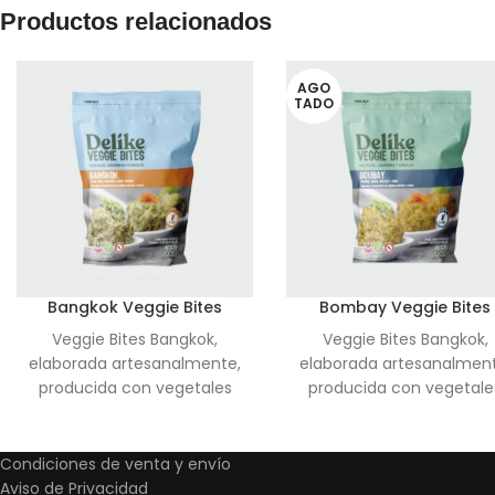
Productos relacionados
AGO
TADO
En una sart
brevem
Bangkok Veggie Bites
Bombay Veggie Bites
MANTENGA EN 
Veggie Bites Bangkok,
Veggie Bites Bangkok,
U
elaborada artesanalmente,
elaborada artesanalment
producida con vegetales
producida con vegetale
naturales y frescos, Arroz
naturales y frescos, Arro
integral, Plátano macho y
integral, Chícharo y Qui
Cebolla. Fuente natural de
Blanca. Fuente natural 
Condiciones de venta y envío
hierro, vitaminas C, K, B1, B2,
hierro, vitaminas C, K, B1, 
Aviso de Privacidad