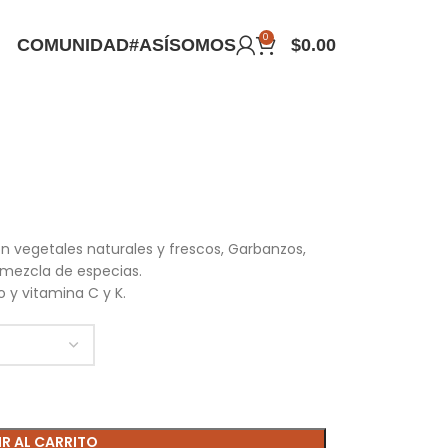
0
COMUNIDAD
#ASÍSOMOS
$
0.00
n vegetales naturales y frescos, Garbanzos,
a mezcla de especias.
o y vitamina C y K.
R AL CARRITO