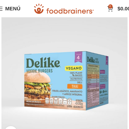
0
MENÚ
$
0.0